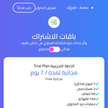
Arabic - العَرَبِيَّة
تسجيل الدخول
جرب مجاناً
باقات الاشتراك
وفّر بذكاء مع اشتراكك السنوي في كاش كلاود
مجاني
مدفوع
الخطة التجريبية Trial Plan
مجانية لمدة / 7 يوم
مجانية Free
1 فروع (مخازن)
2 مستخدمين
50 اصناف
100 الفواتير
عمليات جرد المخزون