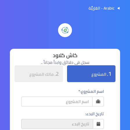
Arabic - العَرَبِيَّة
كاش كلاود
سجل في دقائق وابدأ مجاناً ..
2.
1.
المشروع
مالك المشروع
اسم المشروع:*
تاريخ البدء: