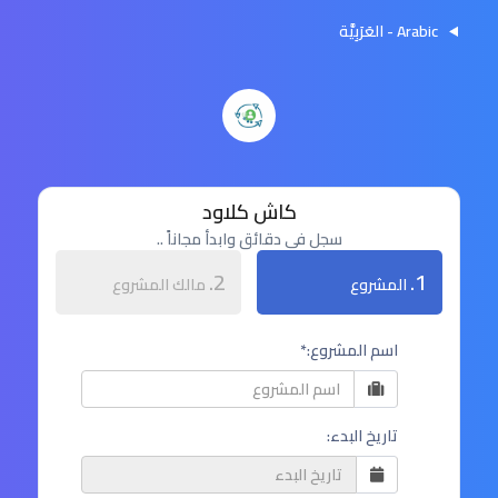
Arabic - العَرَبِيَّة
كاش كلاود
سجل في دقائق وابدأ مجاناً ..
2.
1.
المشروع
مالك المشروع
اسم المشروع:*
تاريخ البدء: